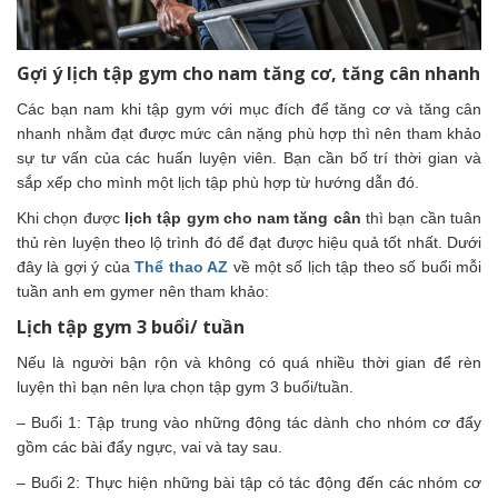
Gợi ý lịch tập gym cho nam tăng cơ, tăng cân nhanh
Các bạn nam khi tập gym với mục đích để tăng cơ và tăng cân
nhanh nhằm đạt được mức cân nặng phù hợp thì nên tham khảo
sự tư vấn của các huấn luyện viên. Bạn cần bố trí thời gian và
sắp xếp cho mình một lịch tập phù hợp từ hướng dẫn đó.
Khi chọn được
lịch tập gym cho nam tăng cân
thì bạn cần tuân
thủ rèn luyện theo lộ trình đó để đạt được hiệu quả tốt nhất. Dưới
đây là gợi ý của
Thể thao AZ
về một số lịch tập theo số buổi mỗi
tuần anh em gymer nên tham khảo:
Lịch tập gym 3 buổi/ tuần
Nếu là người bận rộn và không có quá nhiều thời gian để rèn
luyện thì bạn nên lựa chọn tập gym 3 buổi/tuần.
– Buổi 1: Tập trung vào những động tác dành cho nhóm cơ đẩy
gồm các bài đẩy ngực, vai và tay sau.
– Buổi 2: Thực hiện những bài tập có tác động đến các nhóm cơ