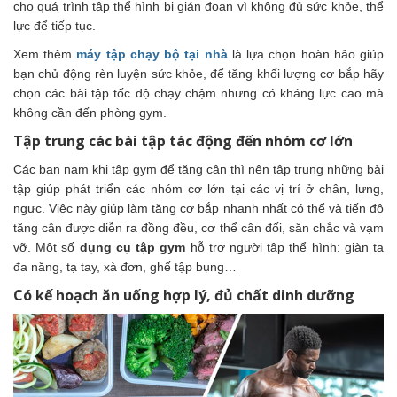
cho quá trình tập thể hình bị gián đoạn vì không đủ sức khỏe, thể
lực để tiếp tục.
Xem thêm
máy tập chạy bộ tại nhà
là lựa chọn hoàn hảo giúp
bạn chủ động rèn luyện sức khỏe, để tăng khối lượng cơ bắp hãy
chọn các bài tập tốc độ chạy chậm nhưng có kháng lực cao mà
không cần đến phòng gym.
Tập trung các bài tập tác động đến nhóm cơ lớn
Các bạn nam khi tập gym để tăng cân thì nên tập trung những bài
tập giúp phát triển các nhóm cơ lớn tại các vị trí ở chân, lưng,
ngực. Việc này giúp làm tăng cơ bắp nhanh nhất có thể và tiến độ
tăng cân được diễn ra đồng đều, cơ thể cân đối, săn chắc và vạm
vỡ. Một số
dụng cụ tập gym
hỗ trợ người tập thể hình: giàn tạ
đa năng, tạ tay, xà đơn, ghế tập bụng…
Có kế hoạch ăn uống hợp lý, đủ chất dinh dưỡng