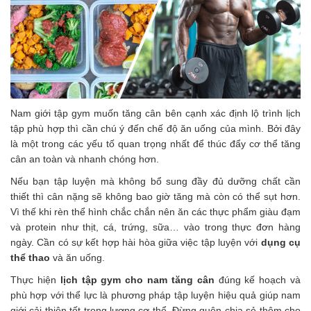
Nam giới tập gym muốn tăng cân bên cạnh xác định lộ trình lịch
tập phù hợp thì cần chú ý đến chế độ ăn uống của mình. Bởi đây
là một trong các yếu tố quan trọng nhất để thúc đẩy cơ thể tăng
cân an toàn và nhanh chóng hơn.
Nếu bạn tập luyện mà không bổ sung đầy đủ dưỡng chất cần
thiết thì cân nặng sẽ không bao giờ tăng mà còn có thể sụt hơn.
Vì thế khi rèn thể hình chắc chắn nên ăn các thực phẩm giàu đạm
và protein như thịt, cá, trứng, sữa… vào trong thực đơn hàng
ngày. Cần có sự kết hợp hài hòa giữa việc tập luyện với
dụng cụ
thể thao
và ăn uống.
Thực hiện
lịch tập gym cho nam tăng cân
đúng kế hoạch và
phù hợp với thể lực là phương pháp tập luyện hiệu quả giúp nam
giới cải thiện tốt trọng lượng cơ thể. Đừng quên chia sẻ thêm cho