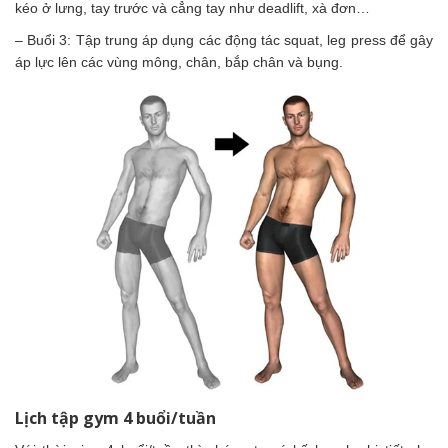
kéo ở lưng, tay trước và cẳng tay như deadlift, xà đơn…
– Buổi 3: Tập trung áp dụng các động tác squat, leg press để gây
áp lực lên các vùng mông, chân, bắp chân và bụng.
Lịch tập gym 4 buổi/tuần