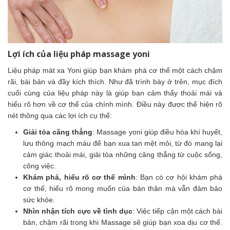
Lợi ích của liệu pháp massage yoni
Liệu pháp mát xa Yoni giúp bạn khám phá cơ thể một cách chậm
rãi, bài bản và đầy kích thích. Như đã trình bày ở trên, mục đích
cuối cùng của liệu pháp này là giúp bạn cảm thấy thoải mái và
hiểu rõ hơn về cơ thể của chính mình. Điều này được thể hiện rõ
nét thông qua các lợi ích cụ thể:
Giải tỏa căng thẳng
: Massage yoni giúp điều hòa khí huyết,
lưu thông mạch máu để bạn xua tan mệt mỏi, từ đó mang lại
cảm giác thoải mái, giải tỏa những căng thẳng từ cuộc sống,
công việc.
Khám phá, hiểu rõ cơ thể mình
: Bạn có cơ hội khám phá
cơ thể, hiểu rõ mong muốn của bản thân mà vẫn đảm bảo
sức khỏe.
Nhìn nhận tích cực về tình dục
: Việc tiếp cận một cách bài
bản, chậm rãi trong khi Massage sẽ giúp bạn xoa dịu cơ thể.