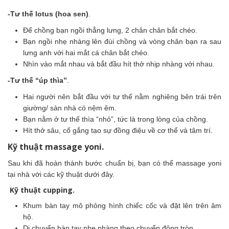
-Tư thế lotus (hoa sen)
.
Để chồng bạn ngồi thẳng lưng, 2 chân chân bắt chéo.
Bạn ngồi nhẹ nhàng lên đùi chồng và vòng chân bạn ra sau
lưng anh với hai mắt cá chân bắt chéo.
Nhìn vào mắt nhau và bắt đầu hít thở nhịp nhàng với nhau.
-Tư thế “úp thìa”
.
Hai người nên bắt đầu với tư thế nằm nghiêng bên trái trên
giường/ sàn nhà có nệm êm.
Bạn nằm ở tư thế thìa “nhỏ”, tức là trong lòng của chồng.
Hít thở sâu, cố gắng tạo sự đồng điệu về cơ thể và tâm trí.
Kỹ thuật massage yoni.
Sau khi đã hoàn thành bước chuẩn bị, bạn có thể massage yoni
tại nhà với các kỹ thuật dưới đây.
Kỹ thuật cupping.
Khum bàn tay mô phỏng hình chiếc cốc và đặt lên trên âm
hộ.
Di chuyển bàn tay nhẹ nhàng theo chuyển động tròn.