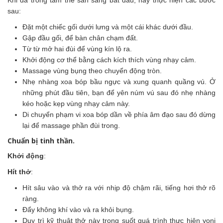
sau:
Đặt một chiếc gối dưới lưng và một cái khác dưới đầu.
Gập đầu gối, để bàn chân chạm đất.
Từ từ mở hai đùi để vùng kín lộ ra.
Khởi động cơ thể bằng cách kích thích vùng nhạy cảm.
Massage vùng bụng theo chuyển động tròn.
Nhẹ nhàng xoa bóp bầu ngực và xung quanh quầng vú. Ở
những phút đầu tiên, bạn để yên núm vú sau đó nhẹ nhàng
kéo hoặc kẹp vùng nhạy cảm này.
Di chuyển phạm vi xoa bóp dần về phía âm đạo sau đó dừng
lại để massage phần đùi trong.
Chuẩn bị tinh thần.
Khởi động
:
Hít thở
:
Hít sâu vào và thở ra với nhịp độ chậm rãi, tiếng hơi thở rõ
ràng.
Đẩy không khí vào và ra khỏi bụng.
Duy trì kỹ thuật thở này trong suốt quá trình thực hiện yoni