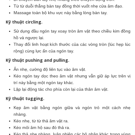
Từ từ duỗi thẳng bàn tay đồng thời vuốt nhẹ cửa âm đạo.
Massage toàn bộ khu vực này bằng lòng bàn tay.
Kỹ thuật circling.
Sử dụng đầu ngón tay xoay tròn âm vật theo chiều kim đồng
hồ và ngược lại.
Thay đổi linh hoạt kích thước của các vòng tròn (lúc hẹp lúc
rộng) cùng lực ấn của ngón tay.
Kỹ thuật pushing and pulling.
Ấn nhẹ, cường độ liên tục vào âm vật.
Kéo ngón tay dọc theo âm vật nhưng vẫn giữ áp lực trên vị
trí này bằng một ngón tay khác.
Lặp lại động tác cho phía còn lại của thân âm vật.
Kỹ thuật tugging.
Kẹp âm vật bằng ngón giữa và ngón trỏ một cách nhẹ
nhàng.
Kéo nhẹ, từ từ thả âm vật ra.
Kéo môi âm hộ sau đó thả ra.
Kéo thả nhẹ nhàng, luân phiên các bộ phận khác trong vùng