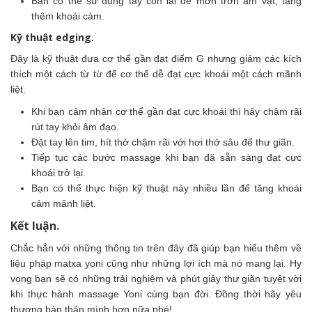
Bạn có thể sử dụng tay còn lại để mơn trớn âm vật, tăng
thêm khoái cảm.
Kỹ thuật edging.
Đây là kỹ thuật đưa cơ thể gần đạt điểm G nhưng giảm các kích
thích một cách từ từ để cơ thể dễ đạt cực khoái một cách mãnh
liệt.
Khi bạn cảm nhận cơ thể gần đạt cực khoái thì hãy chậm rãi
rút tay khỏi âm đạo.
Đặt tay lên tim, hít thở chậm rãi với hơi thở sâu để thư giãn.
Tiếp tục các bước massage khi bạn đã sẵn sàng đạt cực
khoái trở lại.
Bạn có thể thực hiện kỹ thuật này nhiều lần để tăng khoái
cảm mãnh liệt.
Kết luận.
Chắc hẳn với những thông tin trên đây đã giúp bạn hiểu thêm về
liệu pháp matxa yoni cũng như những lợi ích mà nó mang lại. Hy
vọng bạn sẽ có những trải nghiệm và phút giây thư giãn tuyệt vời
khi thực hành massage Yoni cùng bạn đời. Đồng thời hãy yêu
thương bản thân mình hơn nữa nhé!