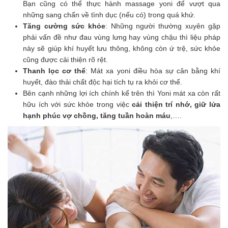
Bạn cũng có thể thực hành massage yoni để vượt qua
những sang chấn về tình dục (nếu có) trong quá khứ.
Tăng cường sức khỏe
: Những người thường xuyên gặp
phải vấn đề như đau vùng lưng hay vùng chậu thì liệu pháp
này sẽ giúp khí huyết lưu thông, không còn ứ trệ, sức khỏe
cũng được cải thiện rõ rệt.
Thanh lọc cơ thể
: Mát xa yoni điều hòa sự cân bằng khí
huyết, đào thải chất độc hại tích tụ ra khỏi cơ thể.
Bên cạnh những lợi ích chính kể trên thì Yoni mát xa còn rất
hữu ích với sức khỏe trong việc
cải thiện trí nhớ, giữ lửa
hạnh phúc vợ chồng, tăng tuần hoàn máu
,….