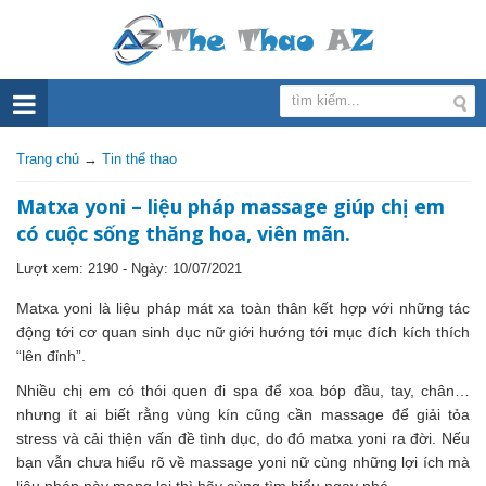
Trang chủ
→
Tin thể thao
Matxa yoni – liệu pháp massage giúp chị em
có cuộc sống thăng hoa, viên mãn.
Lượt xem: 2190 - Ngày:
10/07/2021
Matxa yoni là liệu pháp mát xa toàn thân kết hợp với những tác
động tới cơ quan sinh dục nữ giới hướng tới mục đích kích thích
“lên đỉnh”.
Nhiều chị em có thói quen đi spa để xoa bóp đầu, tay, chân…
nhưng ít ai biết rằng vùng kín cũng cần massage để giải tỏa
stress và cải thiện vấn đề tình dục, do đó matxa yoni ra đời. Nếu
bạn vẫn chưa hiểu rõ về massage yoni nữ cùng những lợi ích mà
liệu pháp này mang lại thì hãy cùng tìm hiểu ngay nhé.