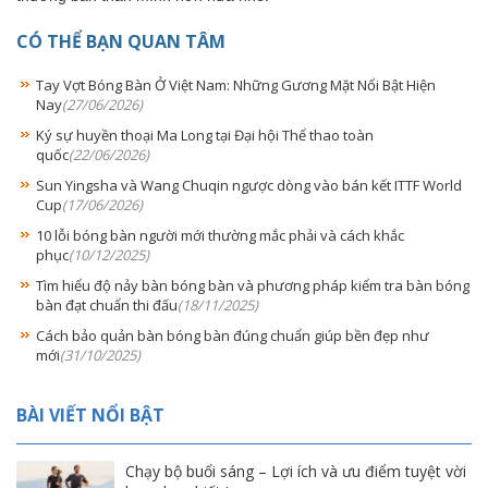
CÓ THỂ BẠN QUAN TÂM
Tay Vợt Bóng Bàn Ở Việt Nam: Những Gương Mặt Nổi Bật Hiện
Nay
(27/06/2026)
Ký sự huyền thoại Ma Long tại Đại hội Thể thao toàn
quốc
(22/06/2026)
Sun Yingsha và Wang Chuqin ngược dòng vào bán kết ITTF World
Cup
(17/06/2026)
10 lỗi bóng bàn người mới thường mắc phải và cách khắc
phục
(10/12/2025)
Tìm hiểu độ nảy bàn bóng bàn và phương pháp kiểm tra bàn bóng
bàn đạt chuẩn thi đấu
(18/11/2025)
Cách bảo quản bàn bóng bàn đúng chuẩn giúp bền đẹp như
mới
(31/10/2025)
BÀI VIẾT NỔI BẬT
Chạy bộ buổi sáng – Lợi ích và ưu điểm tuyệt vời