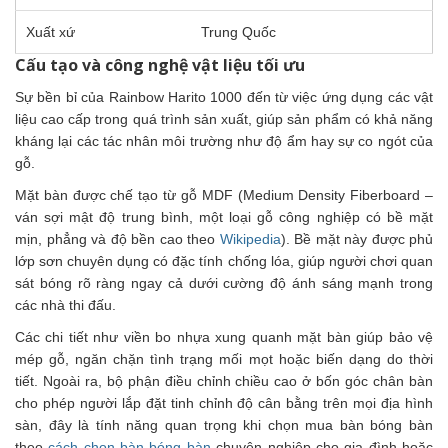
Xuất xứ
Trung Quốc
Cấu tạo và công nghệ vật liệu tối ưu
Sự bền bỉ của Rainbow Harito 1000 đến từ việc ứng dụng các vật
liệu cao cấp trong quá trình sản xuất, giúp sản phẩm có khả năng
kháng lại các tác nhân môi trường như độ ẩm hay sự co ngót của
gỗ.
Mặt bàn được chế tạo từ gỗ MDF (Medium Density Fiberboard –
ván sợi mật độ trung bình, một loại gỗ công nghiệp có bề mặt
mịn, phẳng và độ bền cao theo
Wikipedia
). Bề mặt này được phủ
lớp sơn chuyên dụng có đặc tính chống lóa, giúp người chơi quan
sát bóng rõ ràng ngay cả dưới cường độ ánh sáng mạnh trong
các nhà thi đấu.
Các chi tiết như viền bo nhựa xung quanh mặt bàn giúp bảo vệ
mép gỗ, ngăn chặn tình trạng mối mọt hoặc biến dạng do thời
tiết. Ngoài ra, bộ phận điều chỉnh chiều cao ở bốn góc chân bàn
cho phép người lắp đặt tinh chỉnh độ cân bằng trên mọi địa hình
sàn, đây là tính năng quan trọng khi chọn mua bàn bóng bàn
theo
cách chọn bàn bóng bàn
chuyên nghiệp cho gia đình hoặc