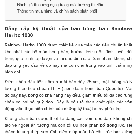
Đánh giá tính ứng dụng trong môi trường thi đấu
Thông tin mua hàng và chính sách phân phối
Đẳng cấp kỹ thuật của bàn bóng bàn Rainbow
Harito 1000
Rainbow Harito 1000 được thiết kế dựa trên các tiêu chuẩn khắt
khe nhất của bộ môn bóng bàn, hướng tới sự ổn định tuyệt đối
trong quá trình tập luyện và thi đấu đỉnh cao. Sản phẩm không chỉ
đáp ứng yêu cầu về độ nảy mà còn chú trọng vào tính thẩm mỹ
hiện đại.
Điểm nhấn đầu tiên nằm ở mặt bàn dày 25mm, một thông số lý
tưởng theo tiêu chuẩn ITTF (Liên đoàn Bóng bàn Quốc tế). Với
độ dày này, bóng có khả năng nảy đều, giảm thiểu tối đa các rung
chấn và sai số quỹ đạo. Đây là yếu tố then chốt giúp các vận
động viên thực hiện chính xác những kỹ thuật xoáy phức tạp.
Khung chân bàn được thiết kế dạng cầu vòm độc đáo, không chỉ
tạo vẻ ngoài ấn tượng mà còn tối ưu hóa phân bổ trọng lực. Hệ
thống khung thép sơn tĩnh điện giúp toàn bộ cấu trúc bàn đứng