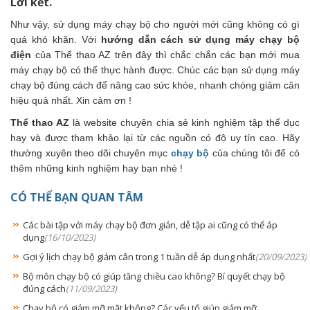
Lời kết.
Như vậy, sử dụng máy chạy bộ cho người mới cũng không có gì
quá khó khăn. Với
hướng dẫn cách sử dụng máy chạy bộ
điện
của Thể thao AZ trên đây thì chắc chắn các bạn mới mua
máy chạy bộ có thể thực hành được. Chúc các bạn sử dụng máy
chạy bộ đúng cách để nâng cao sức khỏe, nhanh chóng giảm cân
hiệu quả nhất. Xin cảm ơn !
Thể thao AZ
là website chuyên chia sẻ kinh nghiệm tập thể dục
hay và được tham khảo lại từ các nguồn có độ uy tín cao. Hãy
thường xuyên theo dõi chuyên mục
chạy bộ
của chúng tôi để có
thêm những kinh nghiệm hay bạn nhé !
CÓ THỂ BẠN QUAN TÂM
Các bài tập với máy chạy bộ đơn giản, dễ tập ai cũng có thể áp
dụng
(16/10/2023)
Gợi ý lịch chạy bộ giảm cân trong 1 tuần dễ áp dụng nhất
(20/09/2023)
Bộ môn chạy bộ có giúp tăng chiều cao không? Bí quyết chạy bộ
đúng cách
(11/09/2023)
Chạy bộ có giảm mỡ mặt không? Các yếu tố giúp giảm mỡ