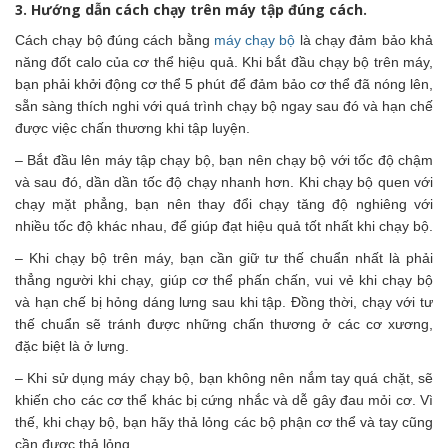
3. Hướng dẫn cách chạy trên máy tập đúng cách.
Cách chạy bộ đúng cách bằng
máy chạy bộ
là chạy đảm bảo khả
năng đốt calo của cơ thể hiệu quả. Khi bắt đầu chạy bộ trên máy,
bạn phải khởi động cơ thể 5 phút để đảm bảo cơ thể đã nóng lên,
sẵn sàng thích nghi với quá trình chạy bộ ngay sau đó và hạn chế
được việc chấn thương khi tập luyện.
– Bắt đầu lên máy tập chạy bộ, bạn nên chạy bộ với tốc độ chậm
và sau đó, dần dần tốc độ chạy nhanh hơn. Khi chạy bộ quen với
chạy mặt phẳng, bạn nên thay đổi chạy tăng độ nghiêng với
nhiều tốc độ khác nhau, để giúp đạt hiệu quả tốt nhất khi chạy bộ.
– Khi chạy bộ trên máy, bạn cần giữ tư thế chuẩn nhất là phải
thẳng người khi chạy, giúp cơ thể phấn chấn, vui vẻ khi chạy bộ
và hạn chế bị hỏng dáng lưng sau khi tập. Đồng thời, chạy với tư
thế chuẩn sẽ tránh được những chấn thương ở các cơ xương,
đặc biệt là ở lưng.
– Khi sử dụng máy chạy bộ, bạn không nên nắm tay quá chặt, sẽ
khiến cho các cơ thể khác bị cứng nhắc và dễ gây đau mỏi cơ. Vì
thế, khi chạy bộ, bạn hãy thả lỏng các bộ phận cơ thể và tay cũng
cần được thả lỏng.