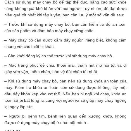
Cách sử dụng máy chạy bộ để tập thể dục, nâng cao sức khỏe
cũng không quá khó khăn với mọi người. Tuy nhiên, để đạt được
hiệu quả tốt nhất khi tập luyện, bạn cần lưu ý một số vấn đề sau:
– Trước khi sử dụng máy chạy bộ, bạn cần kiểm tra độ an toàn
của sản phẩm và đảm bảo máy chạy vững chắc.
– Máy chạy bộ cần được cắm dây nguồn riêng biệt, không cắm
chung với các thiết bị khác.
– Cần khởi động kỹ cơ thể trước khi sử dụng máy chạy bộ.
– Mặc trang phục dễ chịu, thoải mái, thấm hút mồ hôi tốt và đi
giày vừa vặn, mềm chân, bảo vệ đôi chân tốt nhất.
– Khi sử dụng máy chạy bộ, bạn nên sử dụng khóa an toàn của
máy. Kiểm tra khóa an toàn còn sử dụng được không, lấy một
đầu dây khóa kẹp vào cơ thể. Nếu bạn bị ngã khi chạy, khóa an
toàn sẽ bị bật tung ra cùng với người và sẽ giúp máy chạy ngừng
lại ngay lập tức.
– Người bị bệnh tim, bệnh liên quan đến xương khớp, không
được sử dụng máy chạy bộ ở nhà một mình.