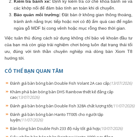
Kiểm tra bánh xe:
Định kỳ kiểm tra cơ chế khóa bánh xe và
các khớp nối để đảm bảo tính an toàn khi di chuyển.
Bảo quản môi trường:
Đặt bàn ở không gian thông thoáng,
tránh ánh nắng trực tiếp hoặc nơi có độ ẩm quá cao để ngăn
ngừa gỗ MDF bị cong vênh hoặc mục rỗng theo thời gian.
Việc tuân thủ đúng cách sử dụng không chỉ bảo vệ khoản đầu tư
của bạn mà còn giúp trải nghiệm chơi bóng luôn đạt trạng thái tối
ưu, đúng với tinh thần chuyên nghiệp mà dòng bàn Xiom T8
hướng tới.
CÓ THỂ BẠN QUAN TÂM
Đánh giá bàn bóng bàn Double Fish Volant 2A cao cấp
(13/07/2026)
Khám phá bàn bóng bàn DHS Rainbow thiết kế đẳng cấp
cao
(13/07/2026)
Đánh giá bàn bóng bàn Double Fish 328A chất lượng tốt
(11/07/2026)
Đánh giá bàn bóng bàn Harito TT005 cho người tập
luyện
(11/07/2026)
Bàn bóng bàn Double Fish 233 độ nảy tốt giá hợp
(10/07/2026)