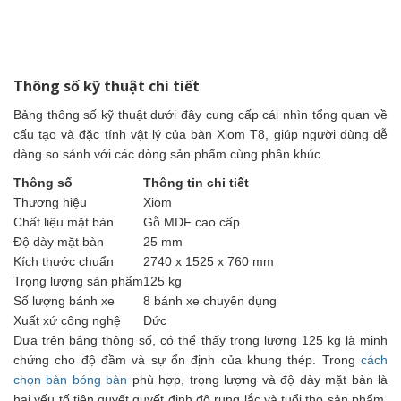
Thông số kỹ thuật chi tiết
Bảng thông số kỹ thuật dưới đây cung cấp cái nhìn tổng quan về
cấu tạo và đặc tính vật lý của bàn Xiom T8, giúp người dùng dễ
dàng so sánh với các dòng sản phẩm cùng phân khúc.
Thông số
Thông tin chi tiết
Thương hiệu
Xiom
Chất liệu mặt bàn
Gỗ MDF cao cấp
Độ dày mặt bàn
25 mm
Kích thước chuẩn
2740 x 1525 x 760 mm
Trọng lượng sản phẩm
125 kg
Số lượng bánh xe
8 bánh xe chuyên dụng
Xuất xứ công nghệ
Đức
Dựa trên bảng thông số, có thể thấy trọng lượng 125 kg là minh
chứng cho độ đầm và sự ổn định của khung thép. Trong
cách
chọn bàn bóng bàn
phù hợp, trọng lượng và độ dày mặt bàn là
hai yếu tố tiên quyết quyết định độ rung lắc và tuổi thọ sản phẩm.