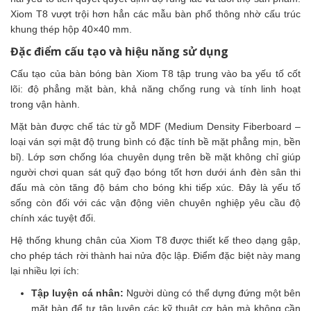
Xiom T8 vượt trội hơn hẳn các mẫu bàn phổ thông nhờ cấu trúc
khung thép hộp 40×40 mm.
Đặc điểm cấu tạo và hiệu năng sử dụng
Cấu tạo của bàn bóng bàn Xiom T8 tập trung vào ba yếu tố cốt
lõi: độ phẳng mặt bàn, khả năng chống rung và tính linh hoạt
trong vận hành.
Mặt bàn được chế tác từ gỗ MDF (Medium Density Fiberboard –
loại ván sợi mật độ trung bình có đặc tính bề mặt phẳng mịn, bền
bỉ). Lớp sơn chống lóa chuyên dụng trên bề mặt không chỉ giúp
người chơi quan sát quỹ đạo bóng tốt hơn dưới ánh đèn sân thi
đấu mà còn tăng độ bám cho bóng khi tiếp xúc. Đây là yếu tố
sống còn đối với các vận động viên chuyên nghiệp yêu cầu độ
chính xác tuyệt đối.
Hệ thống khung chân của Xiom T8 được thiết kế theo dạng gập,
cho phép tách rời thành hai nửa độc lập. Điểm đặc biệt này mang
lại nhiều lợi ích:
Tập luyện cá nhân:
Người dùng có thể dựng đứng một bên
mặt bàn để tự tập luyện các kỹ thuật cơ bản mà không cần