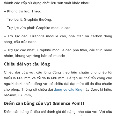
thành các cấp sử dụng chất liệu sản xuất khác nhau:
– Không trợ lực: Thép.
– Trợ lực ít: Graphite thường.
– Trợ lực vừa phải: Graphite module cao.
– Trợ lực cao: Graphite module cao, pha titan và carbon dạng
sóng, cấu trúc nano.
– Trợ lực cao nhất: Graphite module cao pha titan, cấu trúc nano
nhóm, khung vợt rộng bản có muscle.
Chiều dài vợt cầu lông
Chiều dài của vợt cầu lông đúng theo tiêu chuẩn cho phép tối
thiểu là 665 mm và tối đa là 680 mm. Để tạo ưu thế tấn công cho
người chơi, nhiều dòng vợt có chiều dài đạt mức tối đa tiêu chuẩn
cho phép. Thông số chiều dài
dụng cụ cầu lông
này được kí hiệu:
665mm, 675mm,…
Điểm cân bằng của vợt (Balance Point)
Điểm cân bằng là tiêu chí đánh giá độ nặng, nhẹ của vợt. Vợt cầu