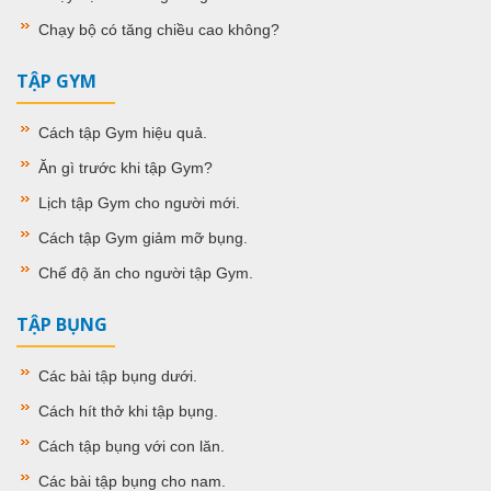
Chạy bộ có tăng chiều cao không
?
TẬP GYM
Cách tập Gym hiệu quả
.
Ăn gì trước khi tập Gym
?
Lịch tập Gym cho người mới
.
Cách tập Gym giảm mỡ bụng
.
Chế độ ăn cho người tập Gym
.
TẬP BỤNG
Các bài tập bụng dưới.
Cách hít thở khi tập bụng
.
Cách tập bụng với con lăn
.
Các bài tập bụng cho nam
.