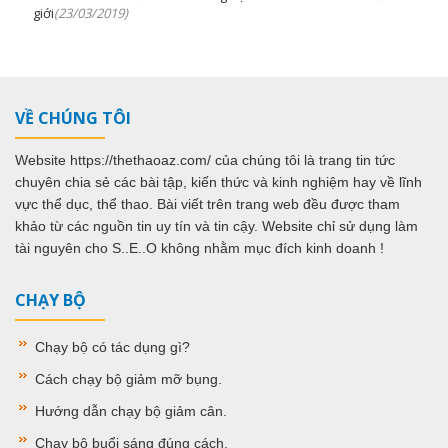
giới
(23/03/2019)
VỀ CHÚNG TÔI
Website https://thethaoaz.com/ của chúng tôi là trang tin tức
chuyên chia sẻ các bài tập, kiến thức và kinh nghiệm hay về lĩnh
vực thể dục, thể thao. Bài viết trên trang web đều được tham
khảo từ các nguồn tin uy tín và tin cậy. Website chỉ sử dụng làm
tài nguyên cho S..E..O không nhằm mục đích kinh doanh !
CHẠY BỘ
Chạy bộ có tác dụng gì
?
Cách chạy bộ giảm mỡ bụng
.
Hướng dẫn chạy bộ giảm cân
.
Chạy bộ buổi sáng đúng cách
.