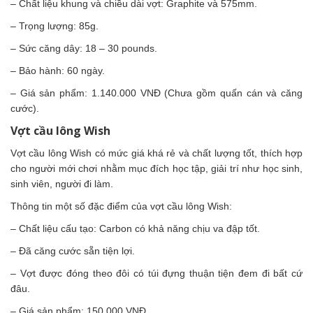
– Chất liệu khung và chiều dài vợt: Graphite và 575mm.
– Trọng lượng: 85g.
– Sức căng dây: 18 – 30 pounds.
– Bảo hành: 60 ngày.
– Giá sản phẩm: 1.140.000 VNĐ (Chưa gồm quấn cán và căng
cước).
Vợt cầu lông Wish
Vợt cầu lông Wish có mức giá khá rẻ và chất lượng tốt, thích hợp
cho người mới chơi nhằm mục đích học tập, giải trí như học sinh,
sinh viên, người đi làm.
Thông tin một số đặc điểm của vợt cầu lông Wish:
– Chất liệu cấu tạo: Carbon có khả năng chịu va đập tốt.
– Đã căng cước sẵn tiện lợi.
– Vợt được đóng theo đôi có túi đựng thuận tiện đem đi bất cứ
đâu.
– Giá sản phẩm: 150.000 VNĐ.