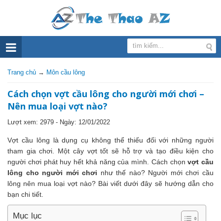
Trang chủ
→
Môn cầu lông
Cách chọn vợt cầu lông cho người mới chơi –
Nên mua loại vợt nào?
Lượt xem: 2979 - Ngày:
12/01/2022
Vợt cầu lông là dụng cụ không thể thiếu đối với những người
tham gia chơi. Một cây vợt tốt sẽ hỗ trợ và tạo điều kiện cho
người chơi phát huy hết khả năng của mình. Cách chọn
vợt cầu
lông cho người mới chơi
như thế nào? Người mới chơi cầu
lông nên mua loại vợt nào? Bài viết dưới đây sẽ hướng dẫn cho
bạn chi tiết.
Mục lục