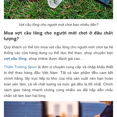
Vợt cầu lông cho người mới chơi bao nhiêu tiền?
Mua vợt cầu lông cho người mới chơi ở đâu chất
lượng?
Quý khách có thể tìm mua vợt cầu lông cho người mới chơi tại hệ
thống các cửa hàng dụng cụ thể dục thể thao, shop chuyên bán
vợt cầu lông
, shop online được đánh giá cao…
Thiên Trường Sport
là đơn vị chuyên cung cấp và nhập khẩu thiết
bị thể thao hàng đầu Việt Nam. Tất cả sản phẩm đều cam kết
chính hãng, lấy trực tiếp từ kho của nhà sản xuất nên bạn hoàn
toàn yên tâm, cả về chất lượng và mức giá đều là tốt nhất. Chính
sách giao hàng nhanh chóng cùng nhiều ưu đãi hấp dẫn chắc
chắn sẽ làm bạn hài lòng.