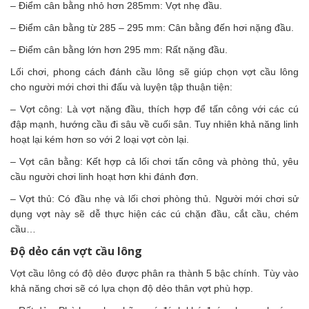
– Điểm cân bằng nhỏ hơn 285mm: Vợt nhẹ đầu.
– Điểm cân bằng từ 285 – 295 mm: Cân bằng đến hơi nặng đầu.
– Điểm cân bằng lớn hơn 295 mm: Rất nặng đầu.
Lối chơi, phong cách đánh cầu lông sẽ giúp chọn vợt cầu lông
cho người mới chơi thi đấu và luyện tập thuận tiện:
– Vợt công: Là vợt nặng đầu, thích hợp để tấn công với các cú
đập mạnh, hướng cầu đi sâu về cuối sân. Tuy nhiên khả năng linh
hoạt lại kém hơn so với 2 loại vợt còn lại.
– Vợt cân bằng: Kết hợp cả lối chơi tấn công và phòng thủ, yêu
cầu người chơi linh hoạt hơn khi đánh đơn.
– Vợt thủ: Có đầu nhẹ và lối chơi phòng thủ. Người mới chơi sử
dụng vợt này sẽ dễ thực hiện các cú chặn đầu, cắt cầu, chém
cầu…
Độ dẻo cán vợt cầu lông
Vợt cầu lông có độ dẻo được phân ra thành 5 bậc chính. Tùy vào
khả năng chơi sẽ có lựa chọn độ dẻo thân vợt phù hợp.