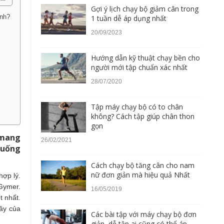
Gợi ý lịch chạy bộ giảm cân trong
ình?
1 tuần dễ áp dụng nhất
20/09/2023
Hướng dẫn kỹ thuật chạy bền cho
người mới tập chuẩn xác nhất
28/07/2020
Tập máy chạy bộ có to chân
không? Cách tập giúp chân thon
gọn
 mang
26/02/2021
 uống
Cách chạy bộ tăng cân cho nam
nữ đơn giản mà hiệu quả Nhất
hợp lý.
 Gymer.
16/05/2019
t nhất.
đây của
Các bài tập với máy chạy bộ đơn
giản, dễ tập ai cũng có thể áp