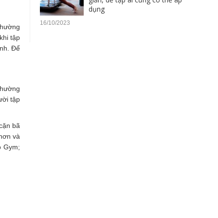
dụng
16/10/2023
 thường
khi tập
ạnh. Để
thường
ười tập
 cặn bã
 hơn và
p Gym;