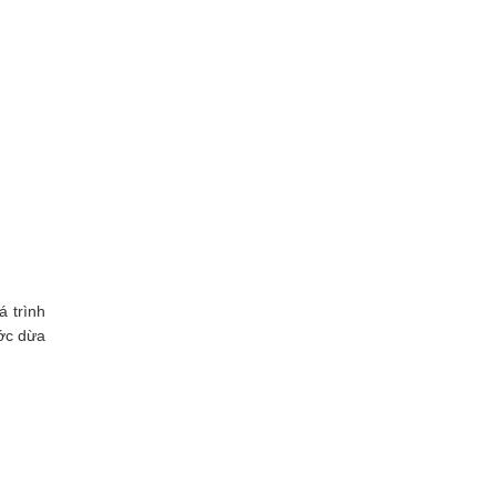
á trình
ước dừa