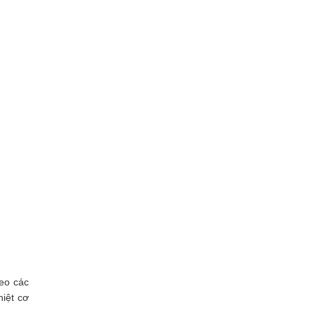
eo các
hiệt cơ