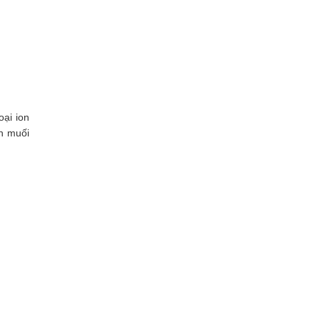
ại ion
h muối