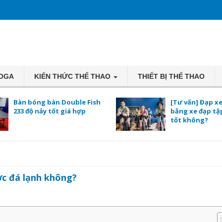
YOGA
KIẾN THỨC THỂ THAO
THIẾT BỊ THỂ THAO
Bàn bóng bàn Double Fish
[Tư vấn] Đạp x
233 độ nảy tốt giá hợp
bằng xe đạp tậ
tốt không?
c đá lạnh không?