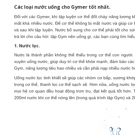
Các loại nước uống cho Gymer tốt nhất.
Đối với các Gymer, khi tập luyện cơ thể đốt cháy năng lượng k
mất khá nhiều nước. Để cơ thể không bị mất nước và giúp cơ bắ
và sau khi tập luyện. Nước bổ sung cho cơ thể phải tốt cho sứ
trả lời cho câu hỏi: tập Gym nên uống gì, các bạn cùng tìm hiể
1. Nước lọc.
Nước là thành phần không thể thiếu trong cơ thể con người.
xuyên uống nước, giúp duy trì cơ thể khỏe mạnh, đảm bảo các 
Gym, năng lượng tiêu hao nhiều và cần phải nạp nhiều nước h
Uống nước lọc tinh khiết sẽ giúp các nhóm cơ bắp, xương khớp đ
trong cơ thể, thanh lọc cơ thể sạch sẽ. Hơn nữa, uống nước lọ
mọi hệ cơ quan đều hoạt động trơn tru, đạt kết quả tốt hơn
200ml nước khi cơ thể nóng lên (trong quá trình tập Gym) và 