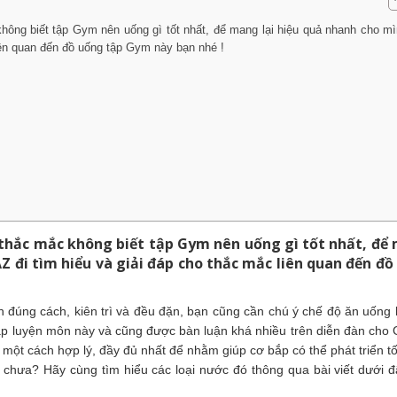
không biết tập Gym nên uống gì tốt nhất, để mang lại hiệu quả nhanh cho m
iên quan đến đồ uống tập Gym này bạn nhé !
à thắc mắc không biết tập Gym nên uống gì tốt nhất, để
Z đi tìm hiểu và giải đáp cho thắc mắc liên quan đến đồ
n đúng cách, kiên trì và đều đặn, bạn cũng cần chú ý chế độ ăn uống 
tập luyện môn này và cũng được bàn luận khá nhiều trên diễn đàn cho
một cách hợp lý, đầy đủ nhất để nhằm giúp cơ bắp có thể phát triển tố
chưa? Hãy cùng tìm hiểu các loại nước đó thông qua bài viết dưới 