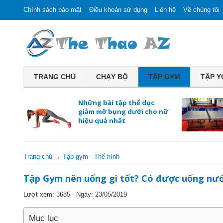
Chính sách bảo mật
Điều khoản sử dụng
Liên hệ
Về chúng tôi
TRANG CHỦ
CHẠY BỘ
TẬP GYM
TẬP 
Những bài tập thể dục
giảm mỡ bụng dưới cho nữ
hiệu quả nhất
Trang chủ
→
Tập gym - Thể hình
Tập Gym nên uống gì tốt? Có được uống nướ
Lượt xem: 3685 - Ngày:
23/05/2019
Mục lục