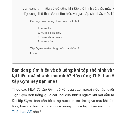
Bạn đang tìm hiểu về đồ uống khi tập thể hình và thắc mắc 
Hãy cùng Thể thao AZ đi tìm hiểu và giải đáp cho thắc mắc l
Các loại nước uống cho Gymer tốt nhất.
1. Nước lọc.
2. Nước ép trái cây.
3. Nước chanh muối.
4. Nước dừa.
Tập Gym có nên uống nước đá không?
Lời kết.
Bạn đang tìm hiểu về đồ uống khi tập thể hình v
lại hiệu quả nhanh cho mình? Hãy cùng Thể thao A
tập Gym này bạn nhé !
Theo các HLV, để tập Gym có kết quả cao, ngoài việc tập luyệ
Tập Gym nên uống gì là câu hỏi của nhiều người khi bắt đầu 
Khi tập Gym, bạn cần bổ sung nước trước, trong và sau khi tập 
Vậy, bạn đã biết các loại nước uống người tập Gym nên uống 
Thể thao AZ
nhé !