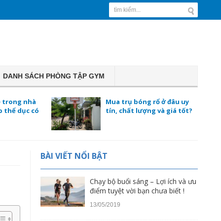
DANH SÁCH PHÒNG TẬP GYM
e trong nhà
Mua trụ bóng rổ ở đâu uy
p thể dục có
tín, chất lượng và giá tốt?
BÀI VIẾT NỔI BẬT
Chạy bộ buổi sáng – Lợi ích và ưu
điểm tuyệt vời bạn chưa biết !
13/05/2019