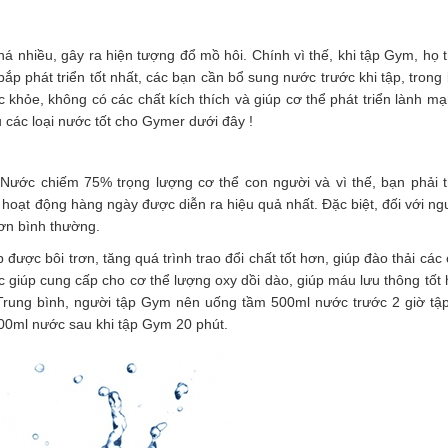
há nhiều, gây ra hiện tượng đổ mồ hôi. Chính vì thế, khi tập Gym, họ
p phát triển tốt nhất, các bạn cần bổ sung nước trước khi tập, trong 
c khỏe, không có các chất kích thích và giúp cơ thể phát triển lành m
u các loại nước tốt cho Gymer dưới đây !
 Nước chiếm 75% trọng lượng cơ thể con người và vì thế, bạn phải 
hoạt động hàng ngày được diễn ra hiệu quả nhất. Đặc biệt, đối với ng
ơn bình thường.
ược bôi trơn, tăng quá trình trao đổi chất tốt hơn, giúp đào thải các
c giúp cung cấp cho cơ thể lượng oxy dồi dào, giúp máu lưu thông tốt
. Trung bình, người tập Gym nên uống tầm 500ml nước trước 2 giờ tậ
200ml nước sau khi tập Gym 20 phút.