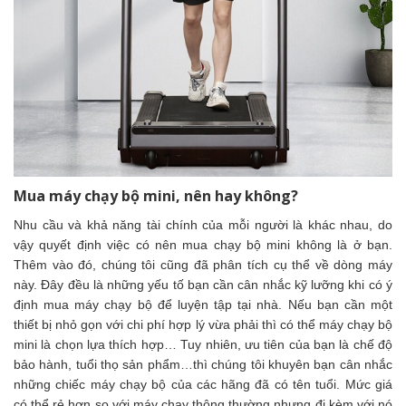
Mua máy chạy bộ mini, nên hay không?
Nhu cầu và khả năng tài chính của mỗi người là khác nhau, do
vậy quyết định việc có nên mua chạy bộ mini không là ở bạn.
Thêm vào đó, chúng tôi cũng đã phân tích cụ thể về dòng máy
này. Đây đều là những yếu tố bạn cần cân nhắc kỹ lưỡng khi có ý
định mua máy chạy bộ để luyện tập tại nhà. Nếu bạn cần một
thiết bị nhỏ gọn với chi phí hợp lý vừa phải thì có thể máy chạy bộ
mini là chọn lựa thích hợp… Tuy nhiên, ưu tiên của bạn là chế độ
bảo hành, tuổi thọ sản phẩm…thì chúng tôi khuyên bạn cân nhắc
những chiếc máy chạy bộ của các hãng đã có tên tuổi. Mức giá
có thể rẻ hơn so với máy chạy thông thường nhưng đi kèm với nó