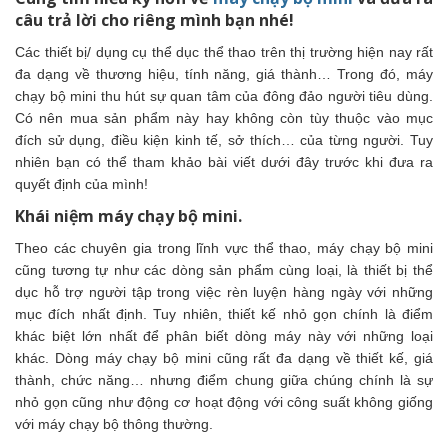
câu trả lời cho riêng mình bạn nhé!
Các thiết bị/ dụng cụ thể dục thể thao trên thị trường hiện nay rất
đa dạng về thương hiệu, tính năng, giá thành… Trong đó, máy
chạy bộ mini thu hút sự quan tâm của đông đảo người tiêu dùng.
Có nên mua sản phẩm này hay không còn tùy thuộc vào mục
đích sử dụng, điều kiện kinh tế, sở thích… của từng người. Tuy
nhiên bạn có thể tham khảo bài viết dưới đây trước khi đưa ra
quyết định của mình!
Khái niệm máy chạy bộ mini.
Theo các chuyên gia trong lĩnh vực thể thao, máy chạy bộ mini
cũng tương tự như các dòng sản phẩm cùng loại, là thiết bị thể
dục hỗ trợ người tập trong việc rèn luyện hàng ngày với những
mục đích nhất định. Tuy nhiên, thiết kế nhỏ gọn chính là điểm
khác biệt lớn nhất để phân biết dòng máy này với những loại
khác. Dòng máy chạy bộ mini cũng rất đa dạng về thiết kế, giá
thành, chức năng… nhưng điểm chung giữa chúng chính là sự
nhỏ gọn cũng như động cơ hoạt động với công suất không giống
với máy chạy bộ thông thường.