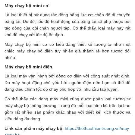
Máy chạy bộ mini cơ.
Là loại thiết bị sử dụng tác động bằng lực cơ chân để di chuyển
băng tải. Do đó, tốc độ hoạt động của băng tải sẽ phụ thuộc bởi
tác động của đôi chân người tập. Có thể thấy, loại máy này rất
khó để chạy với tốc độ ổn định.
Máy chạy bộ mini cơ có kiểu dáng thiết kế tương tự như một
chiếc máy chạy bộ điện tuy nhiên giá thành rẻ hơn tương đối
nhiều.
Máy chạy bộ mini điện.
Là loại máy vận hành bởi động cơ điện với công suất nhất định.
Do máy hoạt động chủ yếu bởi nguồn điện nên bạn có thể dễ
dàng điều chỉnh tốc độ chạy phù hợp với nhu cầu tập luyện.
Có thể thấy các dòng máy mini cũng được phân loại tương tự
máy chạy bộ thông thường. Trong đó mỗi loại hình kể trên lại bao
gồm rất nhiều sản phẩm khác nhau với thiết kế, kích thước và
kiểu dáng đa dạng.
Link sản phẩm máy chạy bộ
:
https://thethaothientruong.vn/may-
chay-bo