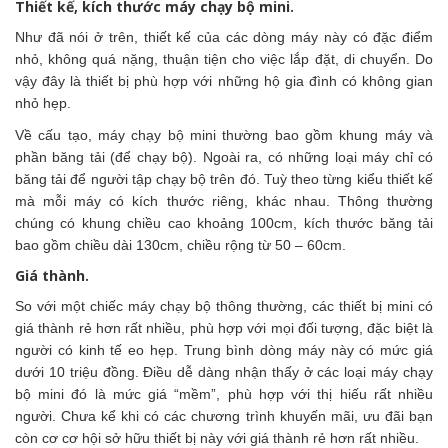
Thiết kế, kích thước máy chạy bộ mini.
Như đã nói ở trên, thiết kế của các dòng máy này có đặc điểm
nhỏ, không quá nặng, thuận tiện cho việc lắp đặt, di chuyển. Do
vậy đây là thiết bị phù hợp với những hộ gia đình có không gian
nhỏ hẹp.
Về cấu tạo, máy chạy bộ mini thường bao gồm khung máy và
phần băng tải (để chạy bộ). Ngoài ra, có những loại máy chỉ có
băng tải để người tập chạy bộ trên đó. Tuỳ theo từng kiểu thiết kế
mà mỗi máy có kích thước riêng, khác nhau. Thông thường
chúng có khung chiều cao khoảng 100cm, kích thước băng tải
bao gồm chiều dài 130cm, chiều rộng từ 50 – 60cm.
Giá thành.
So với một chiếc máy chạy bộ thông thường, các thiết bị mini có
giá thành rẻ hơn rất nhiều, phù hợp với mọi đối tượng, đặc biệt là
người có kinh tế eo hẹp. Trung bình dòng máy này có mức giá
dưới 10 triệu đồng. Điều dễ dàng nhận thấy ở các loại máy chạy
bộ mini đó là mức giá “mềm”, phù hợp với thị hiếu rất nhiều
người. Chưa kể khi có các chương trình khuyến mãi, ưu đãi bạn
còn cơ cơ hội sở hữu thiết bị này với giá thành rẻ hơn rất nhiều.