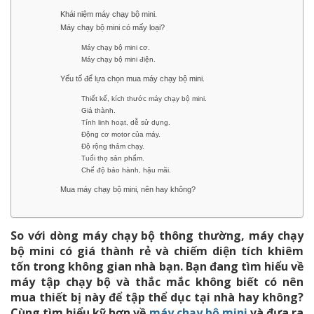
Khái niệm máy chạy bộ mini.
Máy chạy bộ mini có mấy loại?
Máy chạy bộ mini cơ.
Máy chạy bộ mini điện.
Yếu tố để lựa chọn mua máy chạy bộ mini.
Thiết kế, kích thước máy chạy bộ mini.
Giá thành.
Tính linh hoạt, dễ sử dụng.
Động cơ motor của máy.
Độ rộng thảm chạy.
Tuổi thọ sản phẩm.
Chế độ bảo hành, hậu mãi.
Mua máy chạy bộ mini, nên hay không?
So với dòng máy chạy bộ thông thường, máy chạy
bộ mini có giá thành rẻ và chiếm diện tích khiêm
tốn trong không gian nhà bạn. Bạn đang tìm hiểu về
máy tập chạy bộ và thắc mắc không biết có nên
mua thiết bị này để tập thể dục tại nhà hay không?
Cùng tìm hiểu kỹ hơn về
máy chạy bộ mini
và đưa ra