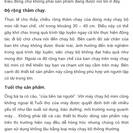
triệu đồng chứ không phải sản phẩm đang được nói tới ở đây.
Độ rộng thảm chạy.
Thực tế cho thấy, chiều rộng thảm chạy của dòng máy chạy bộ
mini rất hạn chế, chỉ trong khoảng 30 – 40 cm. Điều này có thể
gây khó chịu trong quá trình tập luyện ngay cả khi thực hiện động
tác đi bộ chứ chưa nói đến chạy bộ. Bên cạnh đó sải chân của
bạn khi chạy không được thoải mái, ảnh hưởng đến trải nghiệm
trong quá trình tập luyện, việc chạy bộ không đạt hiệu quả như
mong đợi. Ngoài ra độ rộng hạn chế của bàn chạy trên máy chạy
bộ mini có thể khiến tay bạn va chạm với tay cầm trên máy. Bên
cạnh đó thiết kế sản phẩm này cũng không phù hợp với người tập
có tải trọng lớn.
Tuổi thọ sản phẩm.
Ông bà ta có câu, “của bền tại người”. Với máy chạy bộ mini cũng
không ngoại lệ.Tuổi thọ của máy được quyết định bởi rất nhiều
yếu tố như tần suất sử dụng, bảo dưỡng, môi trường xung quanh
máy… Không phải tất cả các thiết bị thuộc dòng sản phẩm này
trên thị trường hiện nay đều dễ hỏng hóc nhưng chúng có thời
gian sử dụng không lâu bằng loại máy chạy bộ thông thường.