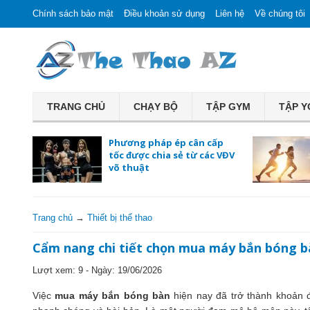
Chính sách bảo mật
Điều khoản sử dụng
Liên hệ
Về chúng tôi
TRANG CHỦ
CHẠY BỘ
TẬP GYM
TẬP 
Phương pháp ép cân cấp
tốc được chia sẻ từ các VĐV
võ thuật
Trang chủ
→
Thiết bị thể thao
Cẩm nang chi tiết chọn mua máy bắn bóng 
Lượt xem: 9 - Ngày:
19/06/2026
Việc
mua máy bắn bóng bàn
hiện nay đã trở thành khoản 