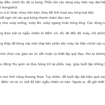
p điều chỉnh tốc độ ra bóng. Phần lớn các dòng máy hiện nay đạt hi
0 bóng/phút.
vị trí khác nhau trên bàn, thay đổi linh hoạt sau từng loạt bắn.
h bất ngờ với các quả bóng nhanh chậm đan xen.
áy như xoáy xuống, xoáy lên, xoáy ngang hoặc bóng lỏng. Các dòng c
 theo trật tự ngẫu nhiên từ điểm rơi, tốc độ đến độ xoáy, mô phỏn
 thấp để bóng nảy một nhịp bên phần sân máy, tái hiện chính xác c
ơi chọn các giáo án có sẵn hoặc tự thiết lập quỹ đạo, thứ tự đườn
ự động thu gom và đưa bóng trở lại phễu nạp, giúp buổi tập không b
mọi tính năng thượng thừa. Tuy nhiên, để buổi tập đạt hiệu quả ca
y, điểm rơi và có chế độ bắn ngẫu nhiên cơ bản. Ngoài ra, để giữ thiết