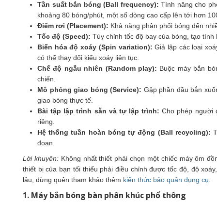
Tần suất bắn bóng (Ball frequency):
Tính năng cho phé
khoảng 80 bóng/phút, một số dòng cao cấp lên tới hơn 10
Điểm rơi (Placement):
Khả năng phân phối bóng đến nhiều 
Tốc độ (Speed):
Tùy chỉnh tốc độ bay của bóng, tạo tín
Biến hóa độ xoáy (Spin variation):
Giả lập các loại xo
có thể thay đổi kiểu xoáy liên tục.
Chế độ ngẫu nhiên (Random play):
Buộc máy bắn bóng
chiến.
Mô phỏng giao bóng (Service):
Gập phần đầu bắn xuống
giao bóng thực tế.
Bài tập lập trình sẵn và tự lập trình:
Cho phép người ch
riêng.
Hệ thống tuần hoàn bóng tự động (Ball recycling):
T
đoạn.
Lời khuyên:
Không nhất thiết phải chọn một chiếc máy ôm đồm 
thiết bị của bạn tối thiểu phải điều chỉnh được tốc độ, độ xoá
lâu, đừng quên tham khảo thêm
kiến thức bảo quản dụng cụ
.
1. Máy bắn bóng bàn phân khúc phổ thông