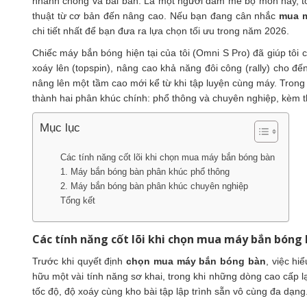
nhanh chóng và bài bản. Là một người đam mê bộ môn này, tôi hi
thuật từ cơ bản đến nâng cao. Nếu bạn đang cân nhắc
mua m
chi tiết nhất để bạn đưa ra lựa chọn tối ưu trong năm 2026.
Chiếc máy bắn bóng hiện tại của tôi (Omni S Pro) đã giúp tôi cả
xoáy lên (topspin), nâng cao khả năng đôi công (rally) cho đế
nâng lên một tầm cao mới kể từ khi tập luyện cùng máy. Trong b
thành hai phân khúc chính: phổ thông và chuyên nghiệp, kèm t
Mục lục
Các tính năng cốt lõi khi chọn mua máy bắn bóng bàn
1. Máy bắn bóng bàn phân khúc phổ thông
2. Máy bắn bóng bàn phân khúc chuyên nghiệp
Tổng kết
Các tính năng cốt lõi khi chọn mua máy bắn bóng
Trước khi quyết định
chọn mua máy bắn bóng bàn
, việc hi
hữu một vài tính năng sơ khai, trong khi những dòng cao cấp 
tốc độ, độ xoáy cùng kho bài tập lập trình sẵn vô cùng đa dạng